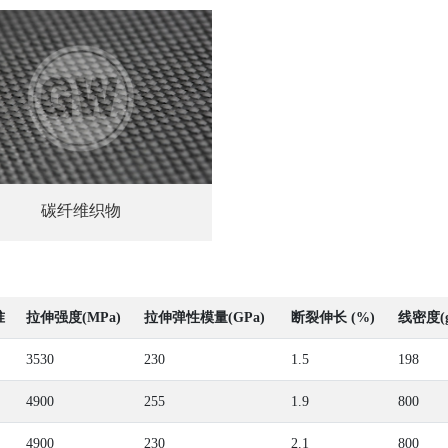
碳纤维织物
准
拉伸强度(MPa)
拉伸弹性模量(GPa)
断裂伸长 (%)
线密度(g
3530
230
1.5
198
4900
255
1.9
800
4900
230
2.1
800