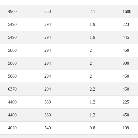
4900
230
2.1
1600
5490
294
1.9
223
5490
294
1.9
445
5880
294
2
450
5880
294
2
900
5880
294
2
450
6370
294
2.2
450
4400
380
1.2
225
4400
380
1.2
450
4020
540
0.8
109