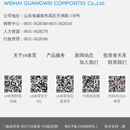
公司地址：山东省威海市高区天津路-130号
销售中心：0631-5628340 0631-5628341
人力资源：0631-5628278
行政管理：0631-5628100
关于yb体育
产品服务
新闻动态
投资者关系
加入我们
联系我们
yb体育阿里
yb体育官方
yb体育淘宝
中国供应商
扫码关注yb
店铺
QQ
直营店
体育
? 版权所有 2023 YB体育·(中国)官网 鲁ICP备15040808号-1 技术支持：奥