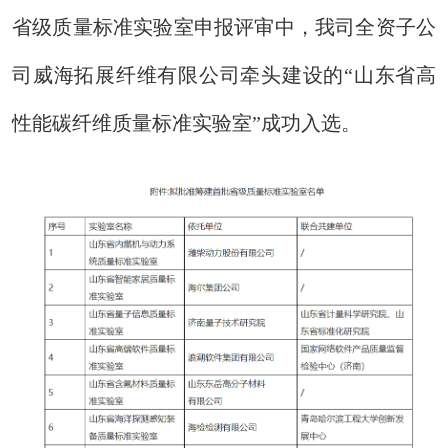
省级质量标准实验室申报评审中，我司全资子公
司威海拓展纤维有限公司牵头建设的“山东省高
性能碳纤维质量标准实验室”成功入选。