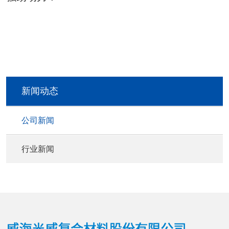
新闻动态
公司新闻
行业新闻