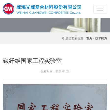
您当前的位置：
首页
>
技术能力
碳纤维国家工程实验室
发布时间：2023-04-23