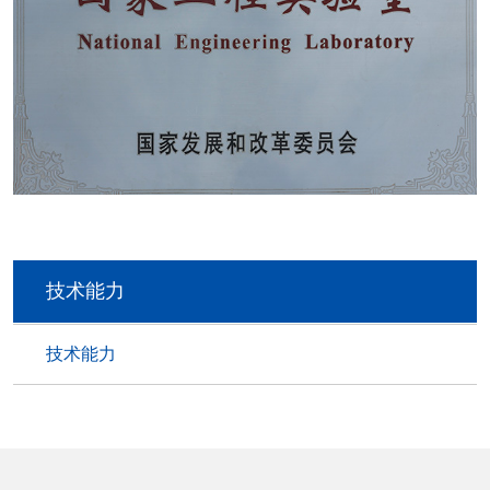
技术能力
技术能力